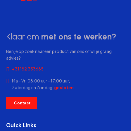
Klaar om
met ons te werken?
Ben je op zoek naar een product van ons of wil je graag
advies?
+31 182 353685
Ma – Vr: 08:00 uur – 17:00 uur,
Zaterdag en Zondag:
gesloten
C
o
n
t
a
c
t
Quick Links