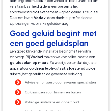
achtergrondmuziek in een winkel of restaurant, of om
verstaanbaarheid tijdens een presentatie,
sportwedstrijd of evenement – goed geluid is cruciaal.
Daarom levert
Vodavi
doordachte, professionele
oplossingen voor elke geluidsvraag.
Goed geluid begint met
een goed geluidsplan
Een goed klinkende installatie begint met een slim
ontwerp. Bij
Vodavi
maken we voor elke locatie een
geluidsplan op maat
. Zo weet je zeker dat de juiste
apparatuur op de juiste plek staat, afgestemd op de
ruimte, het gebruik en de gewenste beleving.
Advies en ontwerp door ervaren specialisten
Oplossingen voor binnen en buiten
Volledige installatie en onderhoud