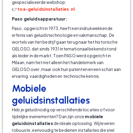
gespecialiseerde webshop:
👉
toa-geluidsinstallaties.nl
Paso geluidsapparatuur:
Paso, opgericht in 1973, heeft een indrukwekkende
erfenis van geluidstechnologie en vakmanschap. De
wortels van het bedrijf gaan terug naar het historische
GELOSO, dat sinds 1931 internationaal bekend stond
als leider in de markt. Toen PASO werd opgericht in
Milaan, nam het niet alleen het handelsmerk van
GELOSO over, maar ook hun patenten en een schat aan
ervaring, vaardigheden en technische kennis.
Mobiele
geluidsinstallaties
Heb je geluid nodig op verschillende locaties of voor
tijdelijke evenementen? Dan zijn onze
mobiele
geluidsinstallaties
de ideale oplossing. Wij leveren
robuuste, eenvoudig te bedienen installaties die snel