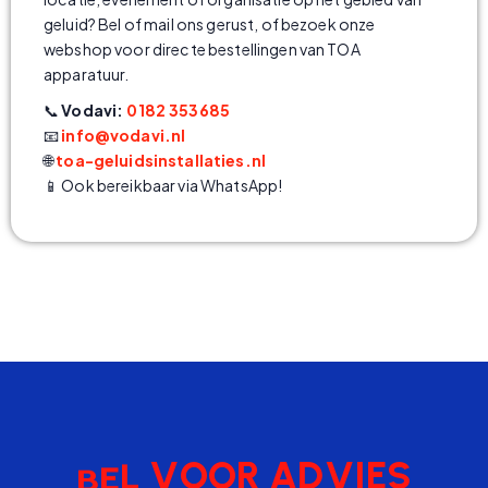
geluid? Bel of mail ons gerust, of bezoek onze
webshop voor directe bestellingen van TOA
apparatuur.
📞
Vodavi:
0182 353685
📧
info@vodavi.nl
🌐
toa-geluidsinstallaties.nl
📱 Ook bereikbaar via WhatsApp!
B
E
S
E
I
V
D
A
R
O
O
V
L