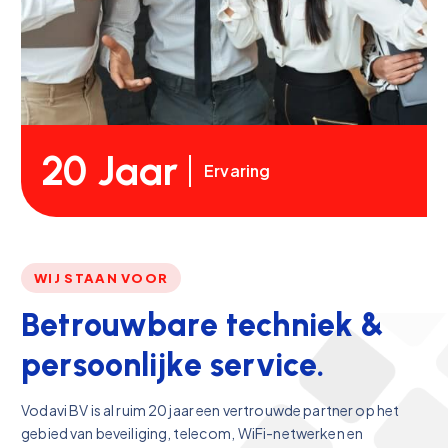
20 Jaar
Ervaring
WIJ STAAN VOOR
B
e
t
r
o
u
w
b
a
r
e
t
e
c
h
n
i
e
k
&
p
e
r
s
o
o
n
l
i
j
k
e
s
e
r
v
i
c
e
.
Vodavi BV is al ruim 20 jaar een vertrouwde partner op het
gebied van beveiliging, telecom, WiFi-netwerken en