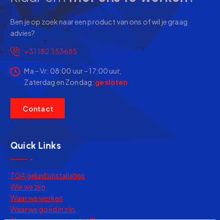
Ben je op zoek naar een product van ons of wil je graag
advies?
+31 182 353685
Ma – Vr: 08:00 uur – 17:00 uur,
Zaterdag en Zondag:
gesloten
C
o
n
t
a
c
t
Quick Links
TOA geluidsinstallaties
Wie we zijn
Waar we werken
Waar we goed in zijn