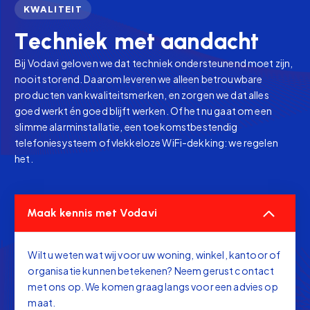
KWALITEIT
T
e
c
h
n
i
e
k
m
e
t
a
a
n
d
a
c
h
t
Bij Vodavi geloven we dat techniek ondersteunend moet zijn,
nooit storend. Daarom leveren we alleen betrouwbare
producten van kwaliteitsmerken, en zorgen we dat alles
goed werkt én goed blijft werken. Of het nu gaat om een
slimme alarminstallatie, een toekomstbestendig
telefoniesysteem of vlekkeloze WiFi-dekking: we regelen
het.
Maak kennis met Vodavi
Wilt u weten wat wij voor uw woning, winkel, kantoor of
organisatie kunnen betekenen? Neem gerust contact
met ons op. We komen graag langs voor een advies op
maat.