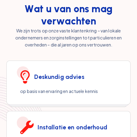
W
a
t
u
v
a
n
o
n
s
m
a
g
v
e
r
w
a
c
h
t
e
n
We zijn trots op onze vaste klantenkring – van lokale
ondernemers en zorginstellingen tot particulieren en
overheden – die al jaren op ons vertrouwen.
Deskundig advies
op basis van ervaring en actuele kennis
Installatie en onderhoud