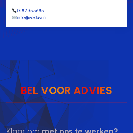
0182 353685
info@vodavi.nl
B
E
L
V
O
O
R
A
D
V
I
E
S
Klaar om
met ons te werken?