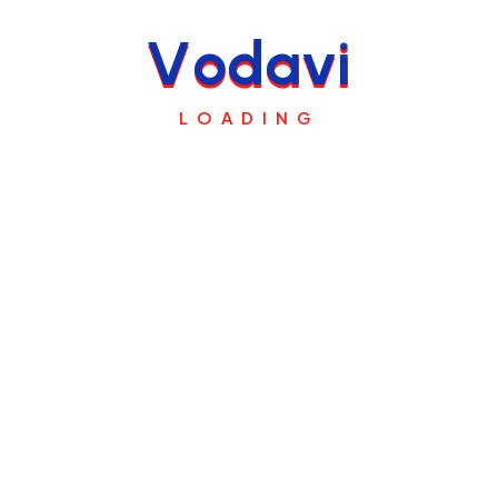
V
o
d
a
v
i
LOADING